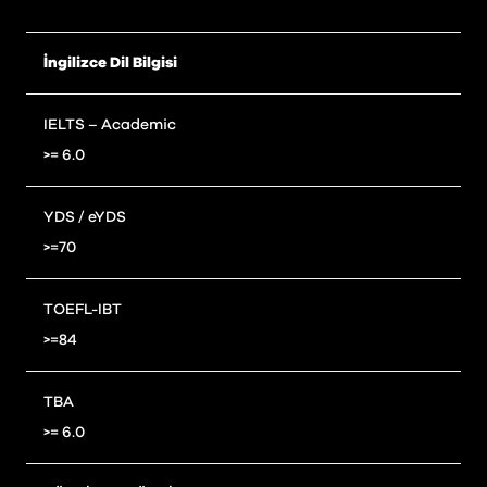
İngilizce Dil Bilgisi
IELTS – Academic
>= 6.0
YDS / eYDS
>=70
TOEFL-IBT
>=84
TBA
>= 6.0