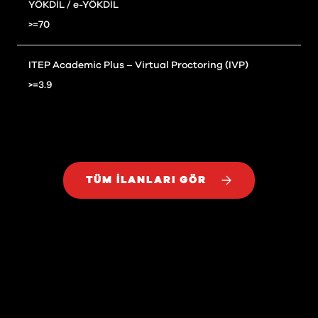
YÖKDİL / e-YÖKDİL
>=70
ITEP Academic Plus – Virtual Proctoring (IVP)
>=3.9
TÜM İLANLARI GÖR